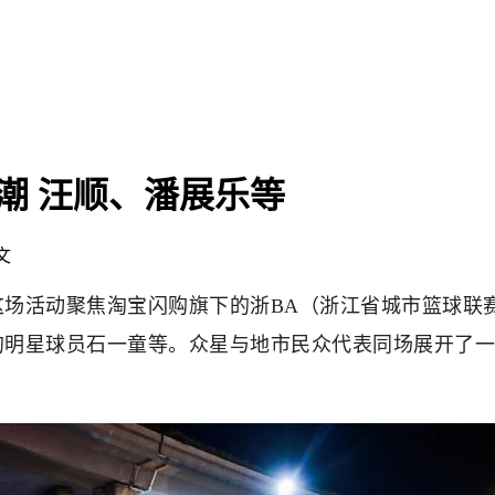
潮 汪顺、潘展乐等
文
这场活动聚焦淘宝闪购旗下的浙BA（浙江省城市篮球联
明星球员石一童等。众星与地市民众代表同场展开了一