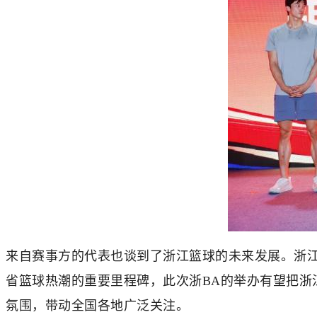
来自赛事方的代表也谈到了浙江篮球的未来发展。浙江
省篮球热潮的重要里程碑，此次浙BA的举办有望把
氛围，带动全国各地广泛关注。