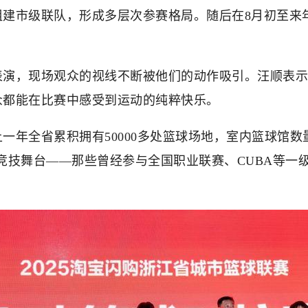
建市级联队，形成多层次参赛格局。随后在8月初至来年
表演，现场观众的视线不断被他们的动作吸引。汪顺表示
众都能在比赛中感受到运动的纯粹快乐。
年全省累积拥有50000多处篮球场地，室内篮球馆数
竞技舞台——那些曾经参与全国职业联赛、CUBA等一