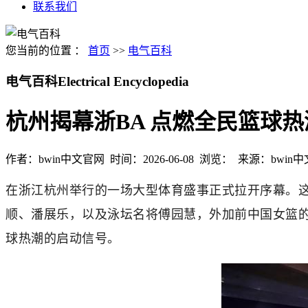
联系我们
您当前的位置 ：
首页
>>
电气百科
电气百科
Electrical Encyclopedia
杭州揭幕浙BA 点燃全民篮球热
作者：bwin中文官网 时间：2026-06-08 浏览：
来源：bwin中
在浙江杭州举行的一场大型体育盛事正式拉开序幕。
顺、潘展乐，以及泳坛名将傅园慧，外加前中国女篮的
球热潮的启动信号。