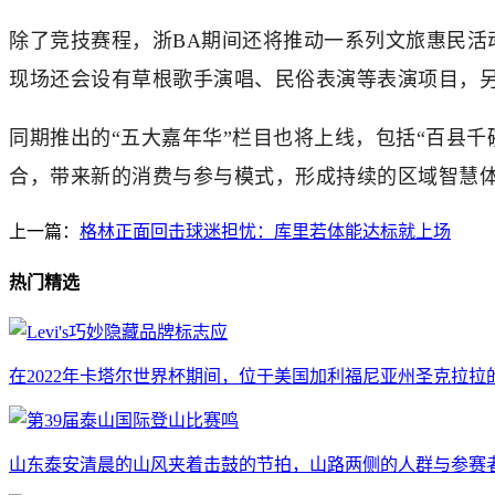
除了竞技赛程，浙BA期间还将推动一系列文旅惠民
现场还会设有草根歌手演唱、民俗表演等表演项目，
同期推出的“五大嘉年华”栏目也将上线，包括“百县千
合，带来新的消费与参与模式，形成持续的区域智慧
上一篇：
格林正面回击球迷担忧：库里若体能达标就上场
下
热门精选
在2022年卡塔尔世界杯期间，位于美国加利福尼亚州圣克拉拉的Le
山东泰安清晨的山风夹着击鼓的节拍，山路两侧的人群与参赛者