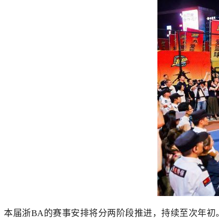
本届浙BA的赛事安排将分两阶段推进，持续至次年初