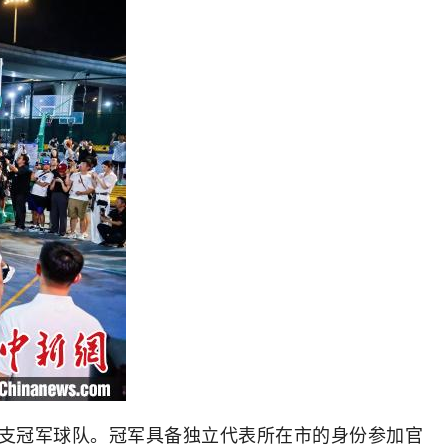
1支冠军球队。冠军具备独立代表所在市的身份参加官