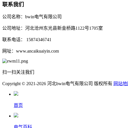
联系我们
公司名称：bwin电气有限公司
公司地址：河北沧州东光县新金桥路1122号1705室
联系电话： 15874346741
网址：www.ancaikuaiyin.com
扫一扫关注我们
Copyright © 2021-2026 河北bwin电气有限公司 版权所有
网站地
首页
电气百科