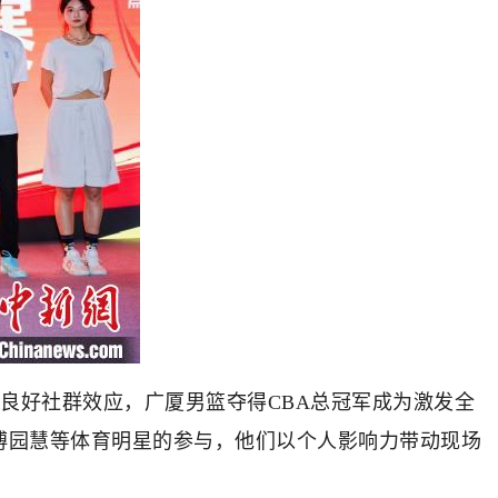
良好社群效应，广厦男篮夺得CBA总冠军成为激发全
傅园慧等体育明星的参与，他们以个人影响力带动现场