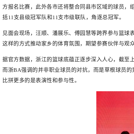
方报名比赛，此外各市还将整合同县市区域的球员，组
括11支县级冠军队和11支市级联队，角逐总冠军。
见面会现场，汪顺、潘展乐、傅园慧等跨界参与篮球
这样的方式推动家乡的体育氛围，期望参赛伙伴与观
据官方数据，浙江的篮球底蕴正逐步深入人心，截至上一
而浙BA强调的并非职业球员的对抗，而是草根球员的
比拼更多的是表演性和参与性。