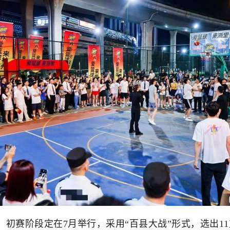
。初赛阶段定在7月举行，采用“百县大战”形式，选出1