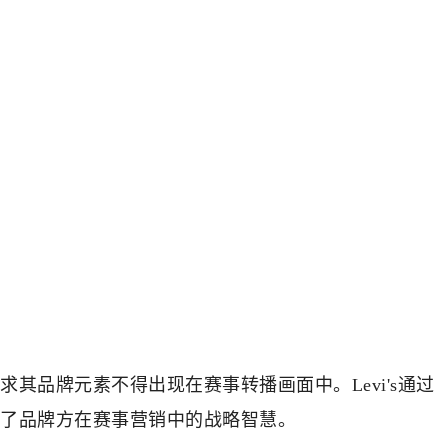
品牌元素不得出现在赛事转播画面中。Levi's通过
了品牌方在赛事营销中的战略智慧。