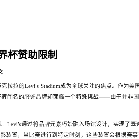
世界杯赞助限制
文
拉拉的Levi's Stadium成为全球关注的焦点。作
裤闻名的服饰品牌却面临一个特殊挑战——由于并非国际
。Levi's通过将品牌元素巧妙融入场馆设计，实现了
光影装置，当比赛进行到特定时刻，这些装置会根据赛