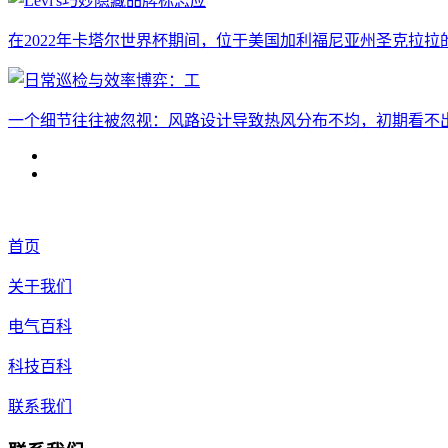
在2022年卡塔尔世界杯期间，位于美国加利福尼亚州圣克拉拉的Le
一个细节往往被忽视：风路设计导致热风分布不均，初期看不出
首页
关于我们
电气百科
科技百科
联系我们