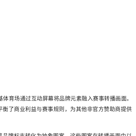
日尼基体育场通过互动屏幕将品牌元素融入赛事转播画面。
美平衡了商业利益与赛事规则，为其他非官方赞助商提供