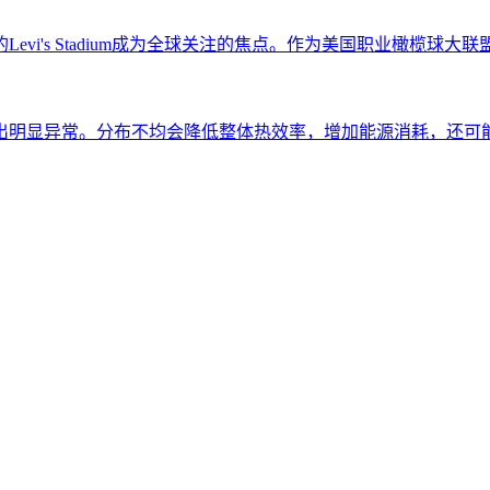
vi's Stadium成为全球关注的焦点。作为美国职业橄榄球大联
明显异常。分布不均会降低整体热效率，增加能源消耗，还可能让