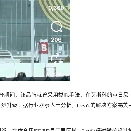
罗斯世界杯期间，该品牌就曾采用类似手法，在莫斯科的卢
步升级。据行业观察人士分析，Levi's的解决方案完