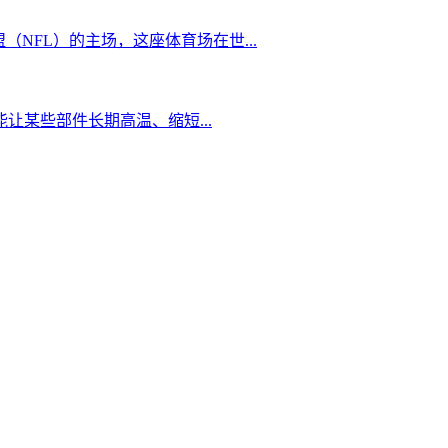
盟（NFL）的主场，这座体育场在世...
某些部件长期高温、缩短...