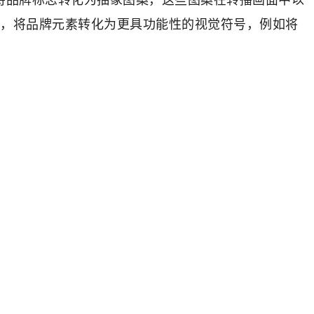
计将品牌标志转化为抽象图案，这些图案在转播画面中以
，将品牌元素转化为更具功能性的视觉符号，例如将