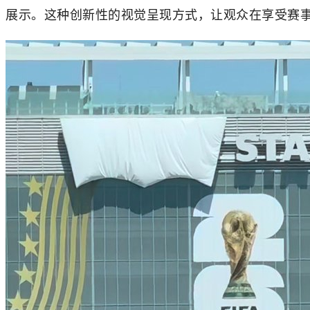
展示。这种创新性的视觉呈现方式，让观众在享受赛事的